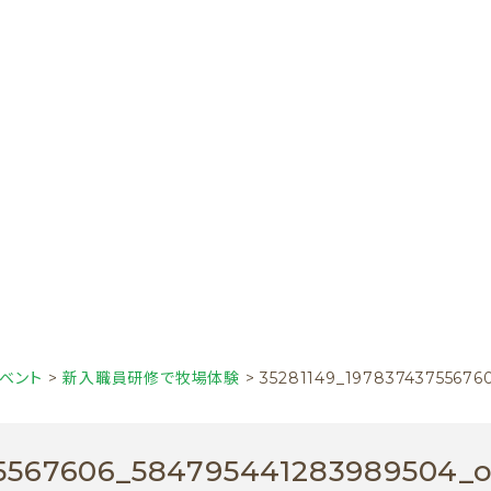
ベント
>
新入職員研修で牧場体験
>
35281149_19783743755676
75567606_584795441283989504_