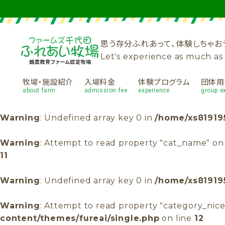
思う存分ふれあって、体験しちゃお
Let's experience as much a
牧場・施設紹介
入場料金
体験プログラム
団体用
about farm
admission fee
experience
group e
Warning
: Undefined array key 0 in
/home/xs819195
Warning
: Attempt to read property "cat_name" on
11
Warning
: Undefined array key 0 in
/home/xs819195
Warning
: Attempt to read property "category_nic
content/themes/fureai/single.php
on line
12