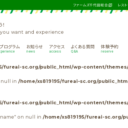
ファームズ千代田総合
レスト
う！
s you want and experience
プログラム
お知らせ
アクセス
よくある質問
体験予約
xperience
news
access
Q&A
reserve
/fureai-sc.org/public_html/wp-content/themes/
 null in
/home/xs819195/fureai-sc.org/public_ht
/fureai-sc.org/public_html/wp-content/themes/
ename" on null in
/home/xs819195/fureai-sc.org/p